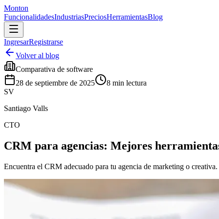
Monton
Funcionalidades
Industrias
Precios
Herramientas
Blog
Ingresar
Registrarse
Volver al blog
Comparativa de software
28 de septiembre de 2025
8
min lectura
SV
Santiago Valls
CTO
CRM para agencias: Mejores herramientas
Encuentra el CRM adecuado para tu agencia de marketing o creativa. C