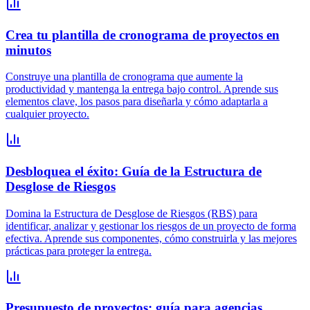
Crea tu plantilla de cronograma de proyectos en
minutos
Construye una plantilla de cronograma que aumente la
productividad y mantenga la entrega bajo control. Aprende sus
elementos clave, los pasos para diseñarla y cómo adaptarla a
cualquier proyecto.
Desbloquea el éxito: Guía de la Estructura de
Desglose de Riesgos
Domina la Estructura de Desglose de Riesgos (RBS) para
identificar, analizar y gestionar los riesgos de un proyecto de forma
efectiva. Aprende sus componentes, cómo construirla y las mejores
prácticas para proteger la entrega.
Presupuesto de proyectos: guía para agencias