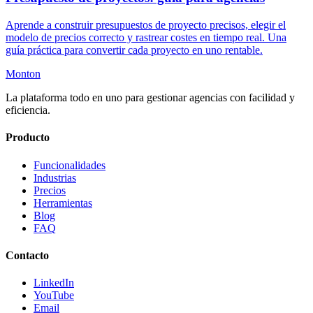
Aprende a construir presupuestos de proyecto precisos, elegir el
modelo de precios correcto y rastrear costes en tiempo real. Una
guía práctica para convertir cada proyecto en uno rentable.
Monton
La plataforma todo en uno para gestionar agencias con facilidad y
eficiencia.
Producto
Funcionalidades
Industrias
Precios
Herramientas
Blog
FAQ
Contacto
LinkedIn
YouTube
Email