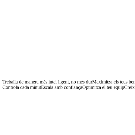
Staffing
Control horari
M
Rendibilitat
Analítiques
Facturació
Tot en un, sempre sincronitzat
Treballa de manera més intel·ligent, no més dur
Maximitza els teus ben
Controla cada minut
Escala amb confiança
Optimitza el teu equip
Creix