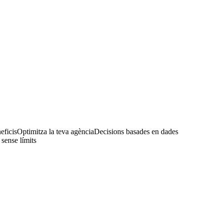
eficis
Optimitza la teva agència
Decisions basades en dades
 sense límits