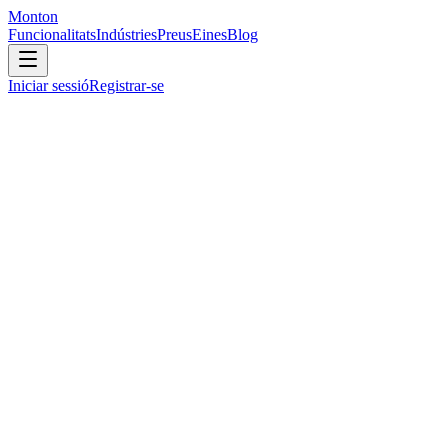
Monton
Funcionalitats
Indústries
Preus
Eines
Blog
Iniciar sessió
Registrar-se
Sense Monton
Eines disperses, zero visibilitat