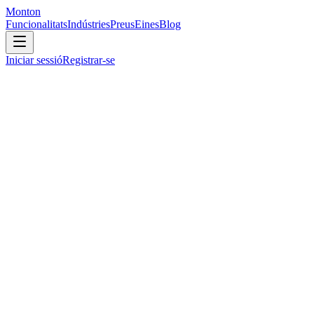
Monton
Funcionalitats
Indústries
Preus
Eines
Blog
Iniciar sessió
Registrar-se
Seguiment de rendibilitat
Rastreja i analitza el teu rendiment financer amb taulers intuïtius i
informes detallats per a la màxima rendibilitat.