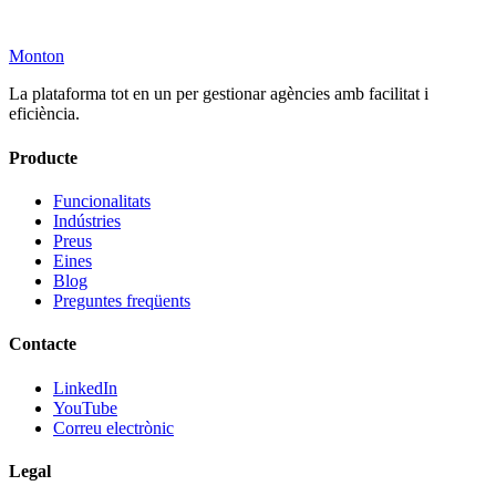
Monton
Comença 100% Gratis
La plataforma tot en un per gestionar agències amb facilitat i
eficiència.
Producte
Funcionalitats
Indústries
Preus
Eines
Blog
Preguntes freqüents
Contacte
LinkedIn
YouTube
Correu electrònic
Legal