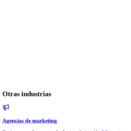
Rentabilidad por proyecto
: Al rastrear tiempo por fase de
proyecto, identificaron que las fases de descubrimiento
consistentemente se pasaban de presupuesto. Ajustaron su proceso
de scoping y precios, mejorando los márgenes generales en un 12%.
Gratis para siempre
Otras industrias
Agencias de marketing