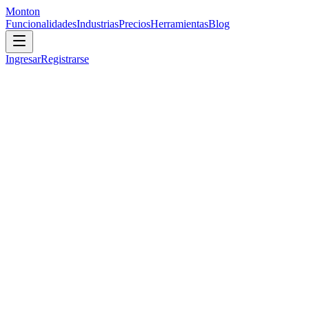
Monton
Funcionalidades
Industrias
Precios
Herramientas
Blog
Ingresar
Registrarse
Las firmas de consultoría operan en un entorno único:
Presión de utilización
: Los socios esperan altas tasas de utilización,
pero sobrerreservar lleva a burnout y problemas de calidad.