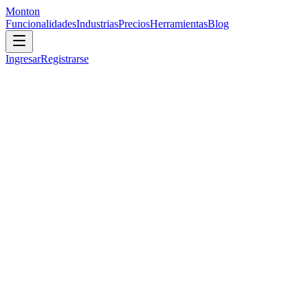
Monton
Funcionalidades
Industrias
Precios
Herramientas
Blog
Ingresar
Registrarse
Gestionar una agencia de marketing viene con obstáculos
operacionales únicos: