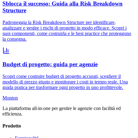
Sblocca il successo: Guida alla Risk Breakdown
Structure
Padroneggia la Risk Breakdown Structure per identificare,
analizzare e gestire i rischi di progetto in modo efficace. Scopri i
suoi componenti, come costruirla e le best practice che proteggono
la consegna.
Budget di progetto: guida per agenzie
Scopri come costruire budget di progetto accurati, scegliere il
modello di prezzo giusto e monitorare i costi in tempo reale. Una
guida pratica per trasformare ogni progetto in uno profittevole.
Monton
La piattaforma all-in-one per gestire le agenzie con facilità ed
efficienza.
Prodotto