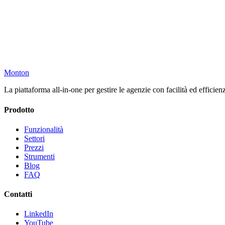
Monton
Inizia 100% Gratis
La piattaforma all-in-one per gestire le agenzie con facilità ed efficien
Prodotto
Funzionalità
Settori
Prezzi
Strumenti
Blog
FAQ
Contatti
LinkedIn
YouTube