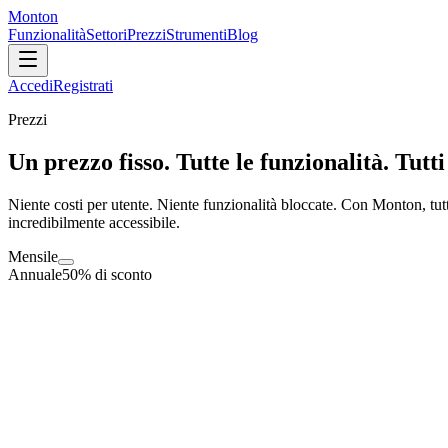
Monton
Funzionalità
Settori
Prezzi
Strumenti
Blog
Accedi
Registrati
Prezzi
Un prezzo fisso. Tutte le funzionalità. Tutti 
Niente costi per utente. Niente funzionalità bloccate. Con Monton, tut
incredibilmente accessibile.
Mensile
Annuale
50% di sconto
Fino a 5 membri del team