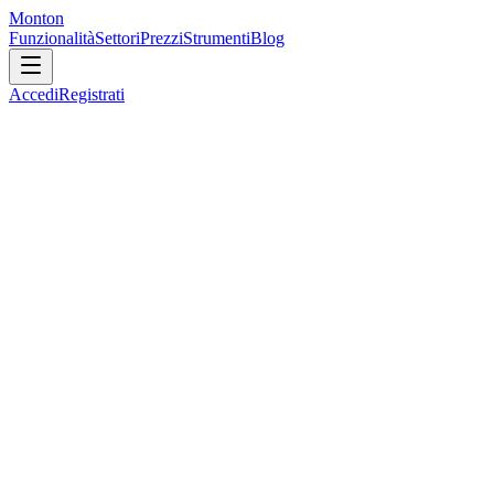
Monton
Funzionalità
Settori
Prezzi
Strumenti
Blog
Accedi
Registrati