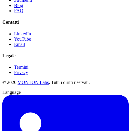
Strumenti
Blog
FAQ
Contatti
LinkedIn
YouTube
Email
Legale
Termini
Privacy
©
2026
MONTON Labs
.
Tutti i diritti riservati.
Language