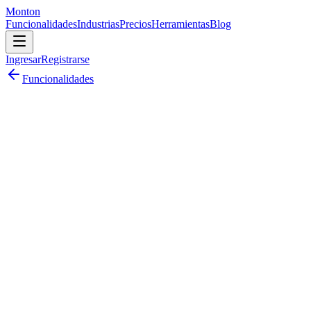
Monton
Funcionalidades
Industrias
Precios
Herramientas
Blog
Ingresar
Registrarse
Funcionalidades