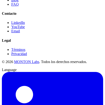
Blog
FAQ
Contacto
LinkedIn
YouTube
Email
Legal
Términos
Privacidad
©
2026
MONTON Labs
.
Todos los derechos reservados.
Language