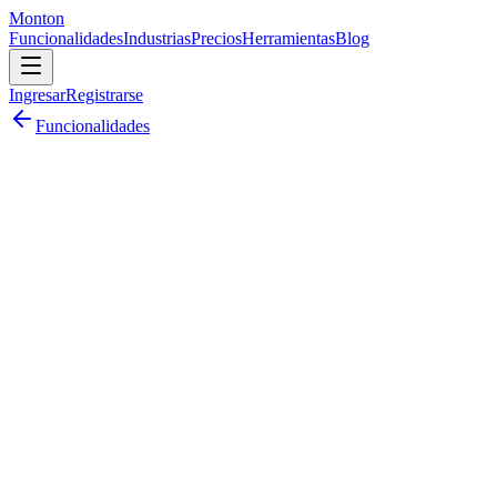
Monton
Funcionalidades
Industrias
Precios
Herramientas
Blog
Ingresar
Registrarse
Funcionalidades