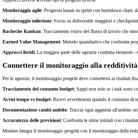
Monitoraggio agile
: Progressi basati su sprint con burndown chart, da
Monitoraggio milestone
: Focus su deliverable maggiori e checkpoint.
Bacheche Kanban
: Tracciamento visivo del flusso di lavoro che most
Earned Value Management
: Metodo quantitativo che confronta progre
Approcci ibridi
: La maggior parte delle agenzie combina elementi—tr
Connettere il monitoraggio alla redditività
Per le agenzie, il monitoraggio progetti deve connettersi ai risultati fin
Tracciamento del consumo budget
: Sappi non solo se i task sono c
Avvisi tempo vs budget
: Ricevi avvertimenti quando il consumo di t
Documentazione cambi ambito
: Traccia ogni aggiunta all'ambito or
Accuratezza delle previsioni
: Confronta le stime iniziali con i risultat
Monton integra il monitoraggio progetti con il monitoraggio della reddi