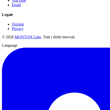
YouTube
Email
Legale
Termini
Privacy
©
2026
MONTON Labs
.
Tutti i diritti riservati.
Language