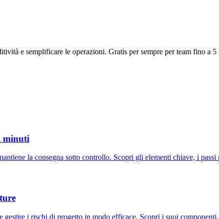
tività e semplificare le operazioni. Gratis per sempre per team fino a 5
i minuti
antiene la consegna sotto controllo. Scopri gli elementi chiave, i passi 
ture
 gestire i rischi di progetto in modo efficace. Scopri i suoi componenti,